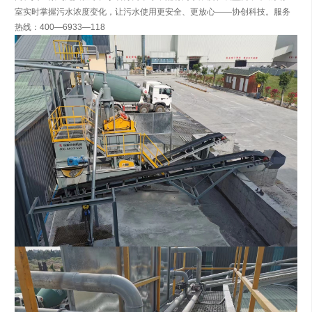
室实时掌握污水浓度变化，让污水使用更安全、更放心——协创科技。服务
热线：400—6933—118