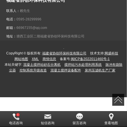
福建省协创环保科技有限公司
联系人：
赖先生
电话：
0595-28299996
邮箱：
66967155@qq.com
地址：
塘西工业区二期福建省协创环保科技有限公司
.
CopyRight © 版权所有:
福建省协创环保科技有限公司
技术支持:
网盛科技
网站地图
XML
商情信息
备案号:
闽ICP备2022011460号-1
本站关键字:
混凝土搅拌站砂石分离机
搅拌站污水处理利用系统
脉冲布袋除
尘器
控制系统升级改造
混凝土搅拌设备配件
泉州压滤机生产厂家
电话咨询
短信咨询
留言咨询
查看地图