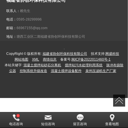
福建省协创环保科技有限公司
联系人：
赖先生
电话：
0595-28299996
邮箱：
66967155@qq.com
地址：
塘西工业区二期福建省协创环保科技有限公司
.
CopyRight © 版权所有:
福建省协创环保科技有限公司
技术支持:
网盛科技
网站地图
XML
商情信息
备案号:
闽ICP备2022011460号-1
本站关键字:
混凝土搅拌站砂石分离机
搅拌站污水处理利用系统
脉冲布袋除
尘器
控制系统升级改造
混凝土搅拌设备配件
泉州压滤机生产厂家
电话咨询
短信咨询
留言咨询
查看地图