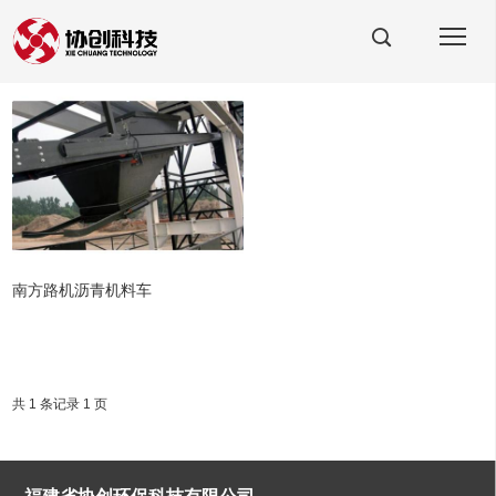
南方路机沥青机料车
共 1 条记录 1 页